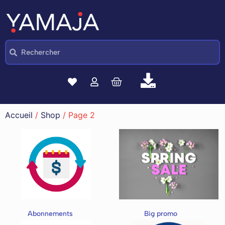
Accueil
/
Shop
/ Page 2
Abonnements
(4)
Big promo
(20)