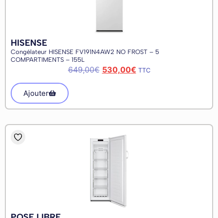
HISENSE
Congélateur HISENSE FV191N4AW2 NO FROST – 5
COMPARTIMENTS – 155L
649,00
€
530,00
€
TTC
Ajouter
POSE LIBRE