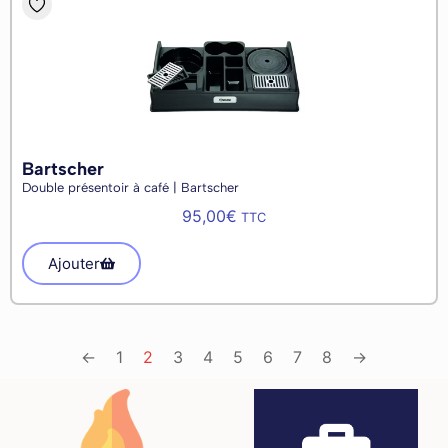
Bartscher
Double présentoir à café | Bartscher
95,00
€
TTC
Ajouter
←
1
2
3
4
5
6
7
8
→