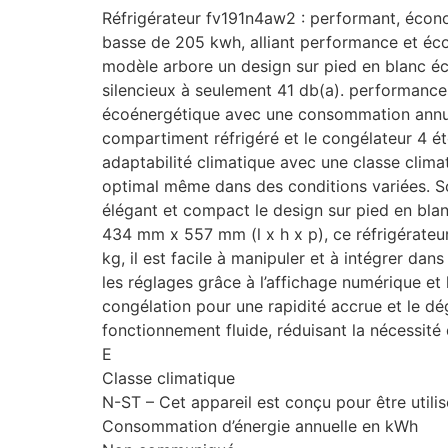
Réfrigérateur fv191n4aw2 : performant, écon
basse de 205 kwh, alliant performance et éco
modèle arbore un design sur pied en blanc écl
silencieux à seulement 41 db(a). performances
écoénergétique avec une consommation annuell
compartiment réfrigéré et le congélateur 4 éto
adaptabilité climatique avec une classe climat
optimal même dans des conditions variées. Son 
élégant et compact le design sur pied en bla
434 mm x 557 mm (l x h x p), ce réfrigérateur
kg, il est facile à manipuler et à intégrer d
les réglages grâce à l’affichage numérique et 
congélation pour une rapidité accrue et le d
fonctionnement fluide, réduisant la nécessit
E
Classe climatique
N-ST – Cet appareil est conçu pour être uti
Consommation d’énergie annuelle en kWh