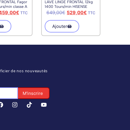
FRONTAL Fagor
LAVE LINGE FRONTAL 12kg
urs/min classe A
1400 Tours/min HISENSE
WFQA1214EVJM
459,00
€
649,00
€
529,00
€
TTC
TTC
Ajouter
ficier de nos nouveautés
M'inscrire