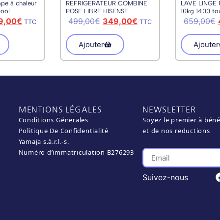
pe à chaleur
REFRIGERATEUR COMBINE
LAVE LINGE 
pool
POSE LIBRE HISENSE
10kg 1400 to
E
RT161D4ADE
9,00
€
499,00
€
349,00
€
659,00
€
TTC
TTC
Ajouter
Ajouter
MENTIONS LÉGALES
NEWSLETTER
Conditions Génerales
Soyez le premier à béné
Politique De Confidentialité
et de nos reductions
Yamaja s.à.r.l.-s.
Numéro d’immatriculation B276293
Suivez-nous