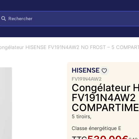
ongélateur HISENSE FV191N4AW2 NO FROST – 5 COMPAR
HISENSE
FV191N4AW2
Congélateur 
FV191N4AW2 
COMPARTIMEN
5 tiroirs,
Classe énergétique E