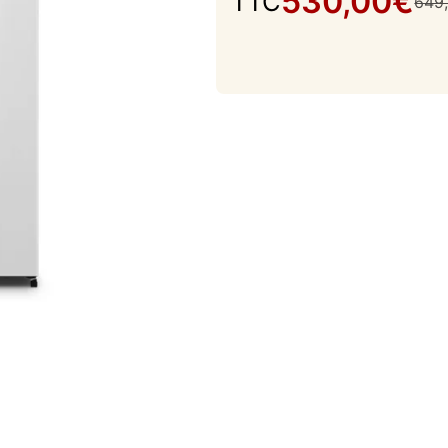
530,00
€
TTC
649