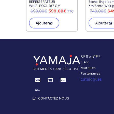
REFRIGERATEUR
Sèche-linge pom
WHIRLPOOL 167 CM
6th Sense Whirl
322LITRES
CWD84MWWSB
699,00
€
599,00
€
749,00
€
64
TTC
Ajouter
Ajouter
SERVICES
S.A.V.
Marques
PAIEM
ENTS 100% SÉCURISÉ
Partenaires
catalogues
CONTACTEZ NOUS