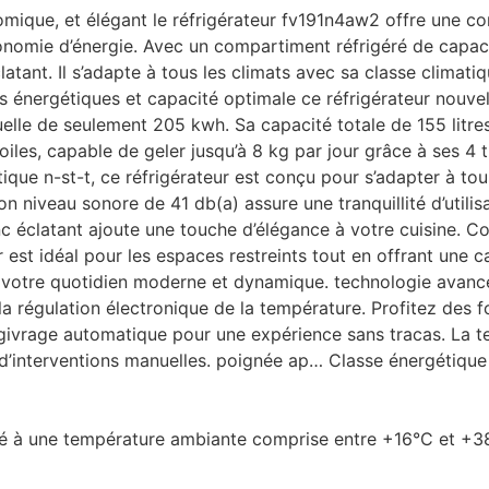
omique, et élégant le réfrigérateur fv191n4aw2 offre une 
nomie d’énergie. Avec un compartiment réfrigéré de capacité
atant. Il s’adapte à tous les climats avec sa classe climati
 énergétiques et capacité optimale ce réfrigérateur nouvel
e de seulement 205 kwh. Sa capacité totale de 155 litres o
iles, capable de geler jusqu’à 8 kg par jour grâce à ses 4 t
ique n-st-t, ce réfrigérateur est conçu pour s’adapter à to
niveau sonore de 41 db(a) assure une tranquillité d’utilisat
nc éclatant ajoute une touche d’élégance à votre cuisine.
 est idéal pour les espaces restreints tout en offrant une 
ans votre quotidien moderne et dynamique. technologie avancé
la régulation électronique de la température. Profitez des f
égivrage automatique pour une expérience sans tracas. La t
é d’interventions manuelles. poignée ap… Classe énergétique
lisé à une température ambiante comprise entre +16°C et +