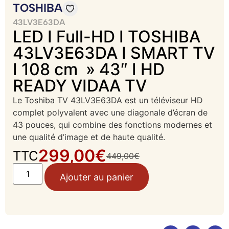
TOSHIBA
43LV3E63DA
LED I Full-HD I TOSHIBA
43LV3E63DA I SMART TV
I 108 cm » 43″ I HD
READY VIDAA TV
Le Toshiba TV 43LV3E63DA est un téléviseur HD
complet polyvalent avec une diagonale d’écran de
43 pouces, qui combine des fonctions modernes et
une qualité d’image et de haute qualité.
299,00
€
TTC
449,00
€
Ajouter au panier