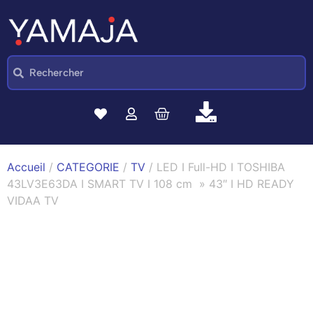
Accueil
/
CATEGORIE
/
TV
/ LED I Full-HD I TOSHIBA
43LV3E63DA I SMART TV I 108 cm » 43″ I HD READY
VIDAA TV