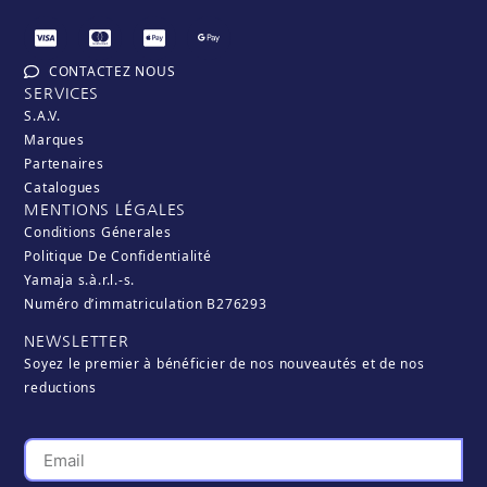
CONTACTEZ NOUS
SERVICES
S.A.V.
Marques
Partenaires
Catalogues
MENTIONS LÉGALES
Conditions Génerales
Politique De Confidentialité
Yamaja s.à.r.l.-s.
Numéro d’immatriculation B276293
NEWSLETTER
Soyez le premier à bénéficier de nos nouveautés et de nos
reductions