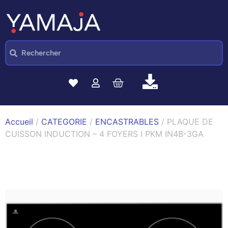
Accueil
/
CATEGORIE
/
ENCASTRABLES
/ PLAQUE DE
CUISSON INDUCTION – 4 FOYERS I PKM IN4B-3GA