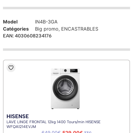
Model
IN4B-3GA
Catégories
Big promo
,
ENCASTRABLES
EAN: 4030608234176
HISENSE
LAVE LINGE FRONTAL 12kg 1400 Tours/min HISENSE
WFQA1214EVJM
649,00
€
529,00
€