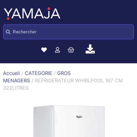
Accueil
/
CATEGORIE
/
GROS
MENAGERS
/ REFRIGERATEUR WHIRLPOOL 167 CM
322LITRES