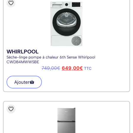
WHIRLPOOL
Sèche-linge pompe à chaleur 6th Sense Whirlpool
CWD84MWWSBE
749,00
€
649,00
€
TTC
Ajouter