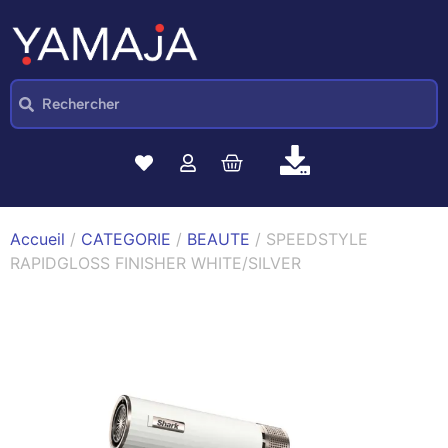
Accueil
/
CATEGORIE
/
BEAUTE
/ SPEEDSTYLE
RAPIDGLOSS FINISHER WHITE/SILVER