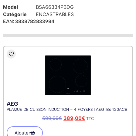
Model
BSA66334PBDG
Catégorie
ENCASTRABLES
EAN: 3838782833984
AEG
PLAQUE DE CUISSON INDUCTION – 4 FOYERS I AEG IB6420ACB
599,00
€
389,00
€
TTC
Ajouter