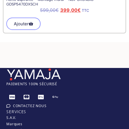
GDSP5470DXSCH
599,00
€
399,00
€
TTC
Ajouter
PAIEM
ENTS 100% SÉCURISÉ
CONTACTEZ NOUS
SERVICES
S.A.V.
Marques