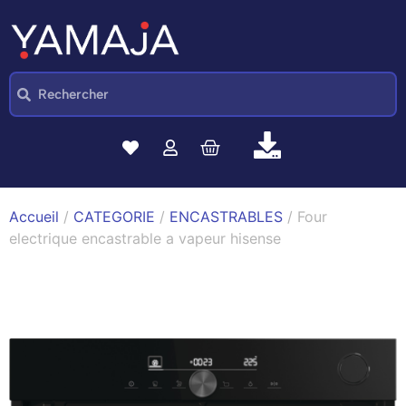
Accueil
/
CATEGORIE
/
ENCASTRABLES
/ Four
electrique encastrable a vapeur hisense