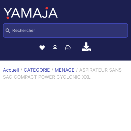
Accueil
/
CATEGORIE
/
MENAGE
/ ASPIRATEUR SANS
SAC COMPACT POWER CYCLONIC XXL