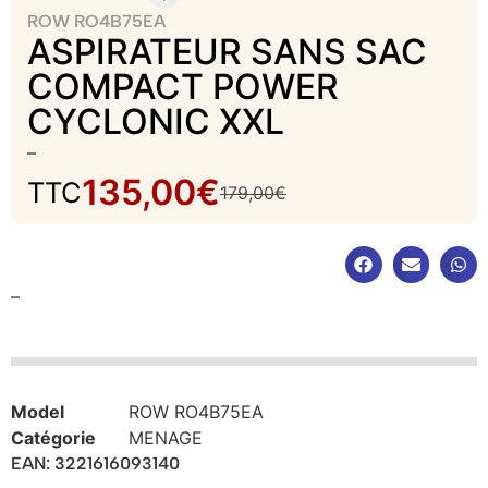
ROW RO4B75EA
ASPIRATEUR SANS SAC
COMPACT POWER
CYCLONIC XXL
–
135,00
€
TTC
179,00
€
–
Model
ROW RO4B75EA
Catégorie
MENAGE
EAN: 3221616093140