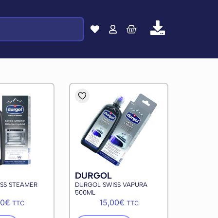
DURGOL
SS STEAMER
DURGOL SWISS VAPURA
500ML
00
€
15,00
€
TTC
TTC