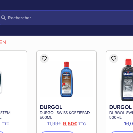
IEN
DURGOL
DURGOL
YSTEM
DURGOL SWISS KOFFIEPAD
DURGOL SWI
L
500ML
500ML
€
11,99
€
9,50
€
16,
TTC
TTC