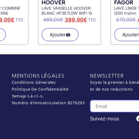
HOOVER
FAGOR
R COMBINE
LAVE VAISSELLE HOOVER
LAVE LINGE 
ENSE
BLANC HF3E7L0W WIFI 13
1200 trs/mn
COUVERTS 47dB
9,00
€
469,00
€
389,00
€
579,00
€
TTC
TTC
Ajouter
Ajouter
MENTIONS LÉGALES
NEWSLETTER
Conditions Génerales
Soyez le premier à béné
Politique De Confidentialité
et de nos reductions
Yamaja s.à.r.l.-s.
Numéro d’immatriculation B276293
Suivez-nous