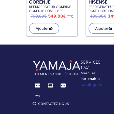
GORENJE
HISENSE
REFRIGERATEUR COMBINE
REFRIGERATEU
GORENJE POSE LIBRE
POSE LIBRE HIS
RT161D4ADE
799,00
€
549,00
€
499,00
€
34
TTC
Ajouter
Ajouter
SERVICES
S.A.V.
Marques
PAIEM
ENTS 100% SÉCURISÉ
Partenaires
catalogues
CONTACTEZ NOUS