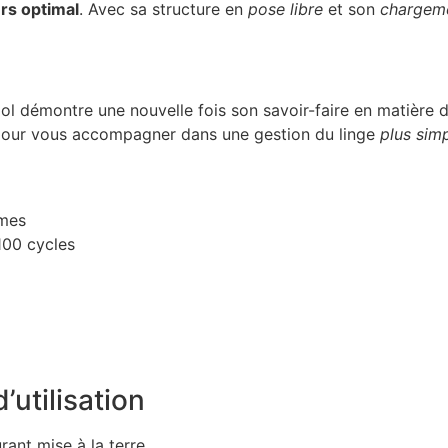
rs optimal
. Avec sa structure en
pose libre
et son
chargeme
ool démontre une nouvelle fois son savoir-faire en matière 
t pour vous accompagner dans une gestion du linge
plus sim
mmes
100 cycles
’utilisation
ant mise à la terre.