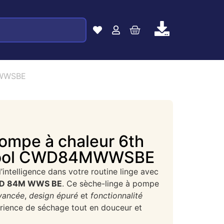
MWWSBE
ompe à chaleur 6th
pool CWD84MWWSBE
 l’intelligence dans votre routine linge avec
 WD 84M WWS BE
. Ce sèche-linge à pompe
vancée
,
design épuré
et
fonctionnalité
érience de séchage tout en douceur et