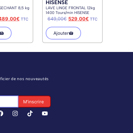
HISENSE
SECHANT 8,5 kg
LAVE LINGE FRONTAL 12kg
1400 Tours/min HISENSE
WFQA1214EVJM
489,00
€
649,00
€
529,00
€
TTC
TTC
Ajouter
ficier de nos nouveautés
M'inscrire