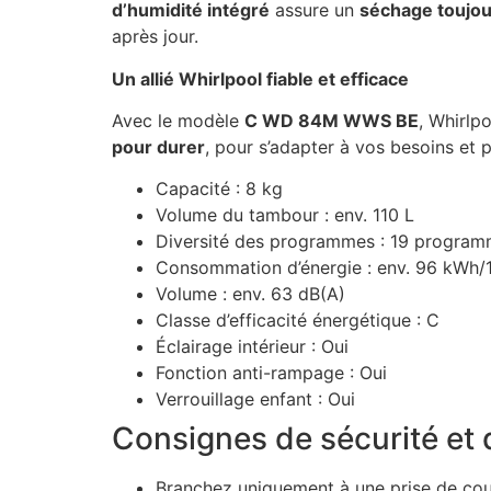
d’humidité intégré
assure un
séchage toujou
après jour.
Un allié Whirlpool fiable et efficace
Avec le modèle
C WD 84M WWS BE
, Whirlp
pour durer
, pour s’adapter à vos besoins e
Capacité : 8 kg
Volume du tambour : env. 110 L
Diversité des programmes : 19 progra
Consommation d’énergie : env. 96 kWh/
Volume : env. 63 dB(A)
Classe d’efficacité énergétique : C
Éclairage intérieur : Oui
Fonction anti-rampage : Oui
Verrouillage enfant : Oui
Consignes de sécurité et d
Branchez uniquement à une prise de cour