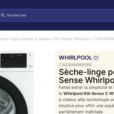
èche-linge pompe à chaleur 6th Sense Whirlpool CWD84
WHIRLPOOL
CWD84MWBSBE
Sèche-linge p
Sense Whirl
Faites entrer la simplicité et
le
Whirlpool 6th Sense C
à chaleur allie
technologie a
intuitive
pour offrir une exp
parfaitement maîtrisée.