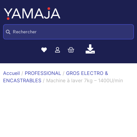
Accueil
/
PROFESSIONAL
/
GROS ELECTRO &
ENCASTRABLES
/ Machine à laver 7kg – 1400U/min