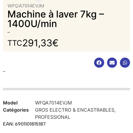
WFQA7014EVJM
Machine à laver 7kg –
1400U/min
–
291,33
€
TTC
–
Model
WFQA7014EVJM
Catégories
GROS ELECTRO & ENCASTRABLES
,
PROFESSIONAL
EAN: 6901101815187