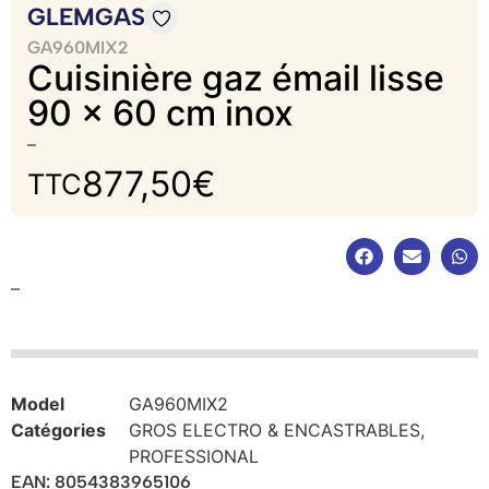
GLEMGAS
GA960MIX2
Cuisinière gaz émail lisse
90 x 60 cm inox
–
877,50
€
TTC
–
Model
GA960MIX2
Catégories
GROS ELECTRO & ENCASTRABLES
,
PROFESSIONAL
EAN: 8054383965106