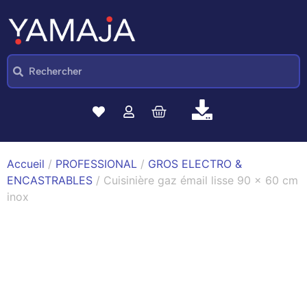
Accueil
/
PROFESSIONAL
/
GROS ELECTRO &
ENCASTRABLES
/ Cuisinière gaz émail lisse 90 x 60 cm
inox