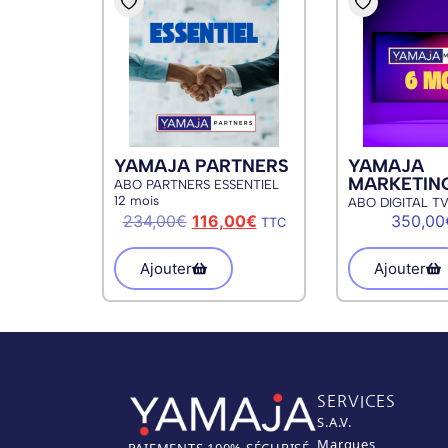
YAMAJA PARTNERS
YAMAJA
MARKETIN
ABO PARTNERS ESSENTIEL
12 mois
ABO DIGITAL TV
234,00
€
116,00
€
350,00
TTC
Ajouter
Ajouter
SERVICES
S.A.V.
Marques