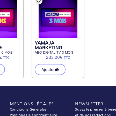
YAMAJA
G
MARKETING
 6 MOIS
ABO DIGITAL TV 3 MOIS
€
233,00
€
TTC
TTC
Ajouter
MENTIONS LÉGALES
NEWSLETTER
Conditions Génerales
Soyez le premier à béné
Politique De Confidentialité
et de nos reductions